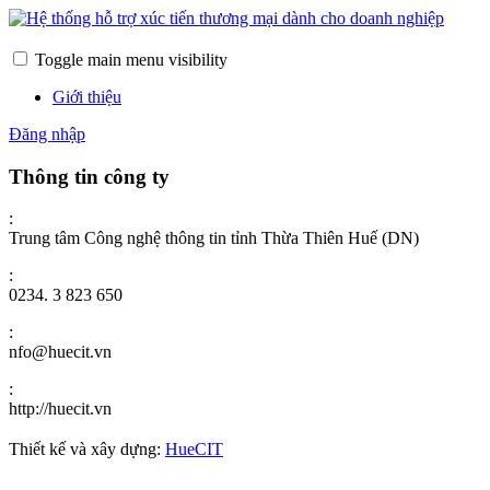
Toggle main menu visibility
Giới thiệu
Đăng nhập
Thông tin công ty
:
Trung tâm Công nghệ thông tin tỉnh Thừa Thiên Huế (DN)
:
0234. 3 823 650
:
nfo@huecit.vn
:
http://huecit.vn
Thiết kế và xây dựng:
HueCIT